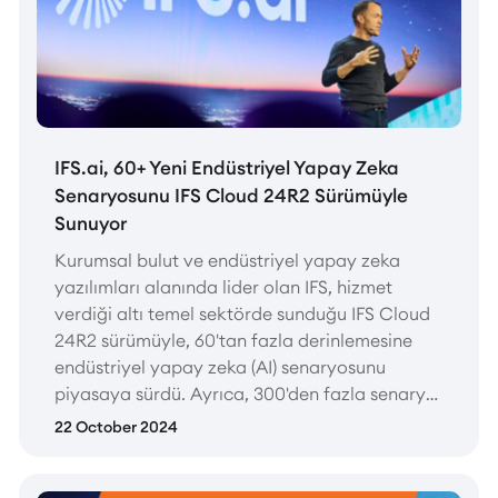
IFS.ai, 60+ Yeni Endüstriyel Yapay Zeka
Senaryosunu IFS Cloud 24R2 Sürümüyle
Sunuyor
Kurumsal bulut ve endüstriyel yapay zeka
yazılımları alanında lider olan IFS, hizmet
verdiği altı temel sektörde sunduğu IFS Cloud
24R2 sürümüyle, 60'tan fazla derinlemesine
endüstriyel yapay zeka (AI) senaryosunu
piyasaya sürdü. Ayrıca, 300'den fazla senaryo
MVP (minimum viable product) doğrulama
22 October 2024
sürecinde yer alıyor.