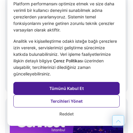
Platform performansını optimize etmek ve size daha
verimli bir kullanıcı deneyimi sunabilmek adına
çerezlerden yararlanıyoruz. Sistemin temel
fonksiyonlarını yerine getiren zorunlu teknik çerezler
varsayılan olarak aktiftir.
Analitik ve kişiselleştirme odaklı isteğe bağlı çerezlere
izin vererek, servislerimizi geliştirme sürecimize
Girginer IFS Projesi Başladı.
katkıda bulunabilirsiniz. Veri işleme faaliyetlerimize
ilişkin detaylı bilgiye
Çerez Politikası
üzerinden
Girginer'in Egeria danışmanlığında yürütülecek
ulaşabilir, tercihlerinizi dilediğiniz zaman
IFS proje başlangıç toplantısı geniş bir katılım
güncelleyebilirsiniz.
ile gerçekleştirildi.
13 May 2024
Tümünü Kabul Et
Tercihleri Yönet
Reddet