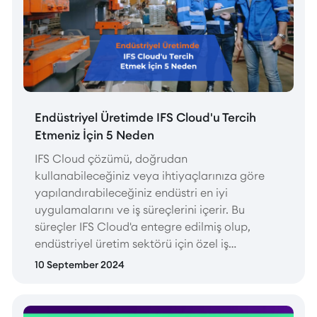
Endüstriyel Üretimde IFS Cloud'u Tercih
Etmeniz İçin 5 Neden
IFS Cloud çözümü, doğrudan
kullanabileceğiniz veya ihtiyaçlarınıza göre
yapılandırabileceğiniz endüstri en iyi
uygulamalarını ve iş süreçlerini içerir. Bu
süreçler IFS Cloud'a entegre edilmiş olup,
endüstriyel üretim sektörü için özel iş
hızlandırıcıları ile desteklenmiştir. Talep
10 September 2024
tahmini, planlama ve zamanlama, envanter,
kalite yönetimi, depo yönetimi ve üretim
sahası veri toplama gibi bileşenler, sistemde