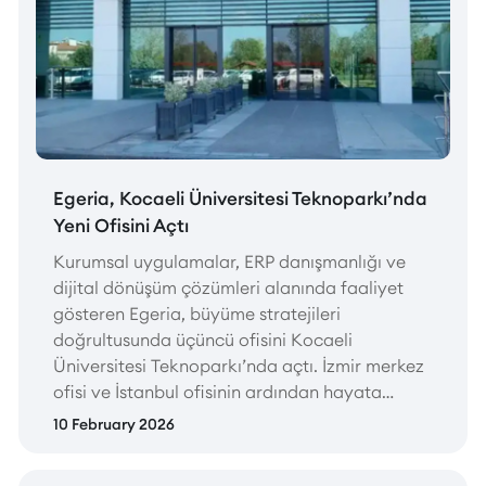
Egeria, Kocaeli Üniversitesi Teknoparkı’nda
Yeni Ofisini Açtı
Kurumsal uygulamalar, ERP danışmanlığı ve
dijital dönüşüm çözümleri alanında faaliyet
gösteren Egeria, büyüme stratejileri
doğrultusunda üçüncü ofisini Kocaeli
Üniversitesi Teknoparkı’nda açtı. İzmir merkez
ofisi ve İstanbul ofisinin ardından hayata
geçirilen teknopark ofisi, 2026 Ocak ayı
10 February 2026
itibarıyla aktif olarak hizmet vermeye başladı.