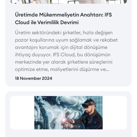
Üretimde Mükemmeliyetin Anahtarı: IFS
Cloud ile Verimlilik Devrimi
Üretim sektöründeki şirketler, hızla değişen
pazar koşullarına uyum sağlamak ve rekabet
avantajını korumak için dijital dönüşüme
ihtiyaç duyuyor. IFS Cloud, bu dönüşümün
merkezinde yer alarak şirketlere süreçlerini
optimize etme, maliyetlerini düşürme ve
müşteri beklentilerini karşılama konusunda
18 November 2024
destek sağlıyor.