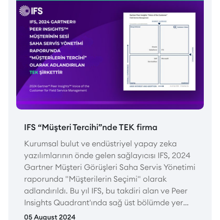
yerleşik olarak sunulmaktadır.
IFS “Müşteri Tercihi”nde TEK firma
Kurumsal bulut ve endüstriyel yapay zeka
yazılımlarının önde gelen sağlayıcısı IFS, 2024
Gartner Müşteri Görüşleri Saha Servis Yönetimi
raporunda "Müşterilerin Seçimi" olarak
adlandırıldı. Bu yıl IFS, bu takdiri alan ve Peer
Insights Quadrant'ında sağ üst bölümde yer
alan tek şirket olma ayrıcalığına sahip oldu.
05 August 2024