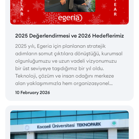
2025 Değerlendirmesi ve 2026 Hedeflerimiz
2025 yılı, Egeria için planlanan stratejik
adımların somut çıktılara dönüştüğü, kurumsal
olgunluğumuzu ve uzun vadeli vizyonumuzu
bir üst seviyeye taşıdığımız bir yıl oldu.
Teknoloji, çözüm ve insan odağını merkeze
alan yaklaşımımızla hem organizasyonel
yapımızı güçlendirdik hem de müşterilerimize
10 February 2026
sunduğumuz katma değeri artıran önemli
adımlar attık.