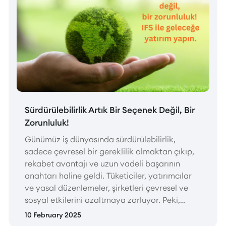
Sürdürülebilirlik Artık Bir Seçenek Değil, Bir
Zorunluluk!
Günümüz iş dünyasında sürdürülebilirlik,
sadece çevresel bir gereklilik olmaktan çıkıp,
rekabet avantajı ve uzun vadeli başarının
anahtarı haline geldi. Tüketiciler, yatırımcılar
ve yasal düzenlemeler, şirketleri çevresel ve
sosyal etkilerini azaltmaya zorluyor. Peki,
sürdürülebilirlik hedeflerinize ulaşmak için
10 February 2025
doğru araçlara sahip misiniz?