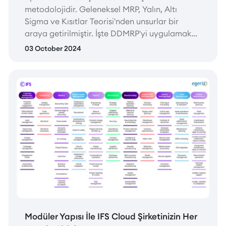
metodolojidir. Geleneksel MRP, Yalın, Altı
Sigma ve Kısıtlar Teorisi'nden unsurlar bir
araya getirilmiştir. İşte DDMRP'yi uygulamak
için beş temel adım:
03 October 2024
Modüler Yapısı İle IFS Cloud Şirketinizin Her