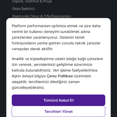
İnşaat, Taahhüt & Proje
Gıda Sektörü
Elektronik Cihaz & Ofis Ekipmanları
Üretim
Platform performansını optimize etmek ve size daha
Petrol & Doğal Gaz
verimli bir kullanıcı deneyimi sunabilmek adına
çerezlerden yararlanıyoruz. Sistemin temel
Tesis Yönetim Hizmetleri
fonksiyonlarını yerine getiren zorunlu teknik çerezler
Telekom
varsayılan olarak aktiftir.
Servis & Hizmet
Analitik ve kişiselleştirme odaklı isteğe bağlı çerezlere
izin vererek, servislerimizi geliştirme sürecimize
Hizmetler
katkıda bulunabilirsiniz. Veri işleme faaliyetlerimize
ilişkin detaylı bilgiye
Çerez Politikası
üzerinden
Danışmanlık Hizmetleri
ulaşabilir, tercihlerinizi dilediğiniz zaman
Destek Hizmetleri
güncelleyebilirsiniz.
IFS İmplementasyonu
SSS
Tümünü Kabul Et
Tercihleri Yönet