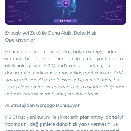
Endüstriyel Zekâ ile Daha Akıllı, Daha Hızlı
Operasyonlar
Günümüzde üretimden servise, bakım süreçlerinden
sürdürülebilirliğe kadar her alanda operasyonlar daha
akıllı hale geliyor. IFS Cloud’ın en son sürümü, bu
dönüşümün merkezine yapay zekâyı yerleştiriyor.
Artık
amaç yalnızca AI teknolojisine sahip olmak değil; bu
zekâyı karar alma süreçlerine ve iş akışlarına doğrudan
entegre ederek somut sonuçlar elde etmek.
AI Stratejiden Gerçeğe Dönüşüyor
IFS Cloud yeni sürüm ile şirketlerin
planlamayı daha iyi
yapmasını, değişimlere daha hızlı yanıt vermesini
ve
operasyonlarını minimum çabayla optimize etmesini