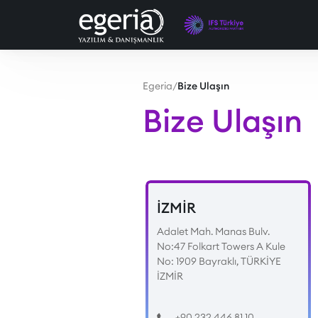
Egeria
/
Bize Ulaşın
Bize Ulaşın
İZMİR
Adalet Mah. Manas Bulv.
No:47 Folkart Towers A Kule
No: 1909 Bayraklı, TÜRKİYE
İZMİR
+90 232 446 81 10