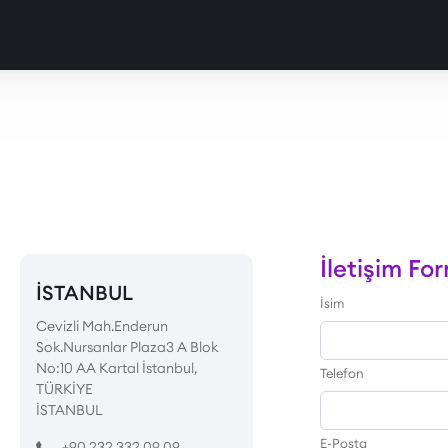
İletişim Fo
İSTANBUL
İsim
Cevizli Mah.Enderun
Sok.Nursanlar Plaza3 A Blok
No:10 AA Kartal İstanbul,
Telefon
TÜRKİYE
İSTANBUL
E-Posta
+90 232 332 09 09