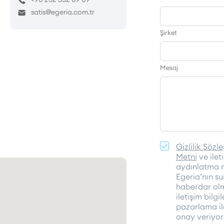
satis@egeria.com.tr
Şirket
Mesaj
Gizlilik Sözl
Metni
ve ilet
aydınlatma 
Egeria’nın s
haberdar ol
iletişim bilgi
pazarlama il
onay veriyor