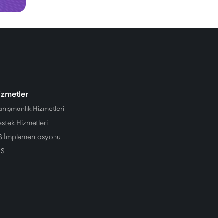
izmetler
nışmanlık Hizmetleri
stek Hizmetleri
FS İmplementasyonu
SS