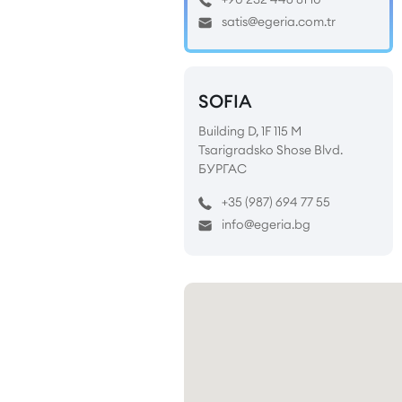
satis@egeria.com.tr
SOFIA
Building D, 1F 115 M
Tsarigradsko Shose Blvd.
БУРГАС
+35 (987) 694 77 55
info@egeria.bg