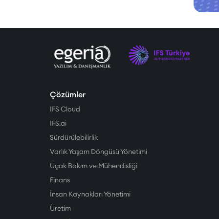
Çözümler
IFS Cloud
IFS.ai
Sürdürülebilirlik
Varlık Yaşam Döngüsü Yönetimi
Uçak Bakım ve Mühendisliği
Finans
İnsan Kaynakları Yönetimi
Üretim