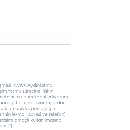
eşmesi
,
KVKK Aydınlatma
işim formu sürecine ilişkin
metnini okudum kabul ediyorum.
unacağı fırsat ve avantajlardan
mak amacıyla, paylaştığım
lerinin (e-mail adresi ve telefon)
etişimi amaçlı kullanılmasına
um.(*)