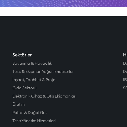
Sektörler
H
Savunma & Havacılık
Da
Tesis & Ekipman Yoğun Endüstriler
De
İnşaat, Taahhüt & Proje
I
Gıda Sektörü
S
Elektronik Cihaz & Ofis Ekipmanları
Üretim
Petrol & Doğal Gaz
Tesis Yönetim Hizmetleri