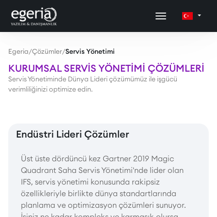
Egeria
/
Çözümler
/
Servis Yönetimi
KURUMSAL SERVİS YÖNETİMİ ÇÖZÜMLERİ
Servis Yönetiminde Dünya Lideri çözümümüz ile işgücü
verimliliğinizi optimize edin.
Endüstri Lideri Çözümler
Üst üste dördüncü kez Gartner 2019 Magic
Quadrant Saha Servis Yönetimi'nde lider olan
IFS, servis yönetimi konusunda rakipsiz
özellikleriyle birlikte dünya standartlarında
planlama ve optimizasyon çözümleri sunuyor.
İşiniz ne kadar kompleks ve karmaşık olursa