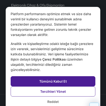
Elektronik Cihaz & Ofis Ekipmanları
Üretim
Platform performansını optimize etmek ve size daha
Petrol & Doğal Gaz
verimli bir kullanıcı deneyimi sunabilmek adına
çerezlerden yararlanıyoruz. Sistemin temel
Tesis Yönetim Hizmetleri
fonksiyonlarını yerine getiren zorunlu teknik çerezler
Telekom
varsayılan olarak aktiftir.
Servis & Hizmet
Analitik ve kişiselleştirme odaklı isteğe bağlı çerezlere
izin vererek, servislerimizi geliştirme sürecimize
Hizmetler
katkıda bulunabilirsiniz. Veri işleme faaliyetlerimize
ilişkin detaylı bilgiye
Çerez Politikası
üzerinden
Danışmanlık Hizmetleri
ulaşabilir, tercihlerinizi dilediğiniz zaman
Destek Hizmetleri
güncelleyebilirsiniz.
IFS İmplementasyonu
SSS
Tümünü Kabul Et
Tercihleri Yönet
Gizlilik Sözleşmesi
Reddet
KVKK Aydınlatma Metni
Çerez Politikası