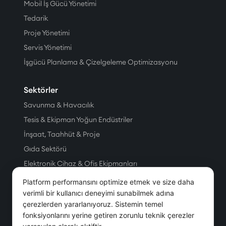
Mobil İş Gücü Yönetimi
Tedarik
Proje Yönetimi
Servis Yönetimi
İşgücü Planlama & Çizelgeleme Optimizasyonu
Sektörler
Savunma & Havacılık
Tesis & Ekipman Yoğun Endüstriler
İnşaat, Taahhüt & Proje
Gıda Sektörü
Elektronik Cihaz & Ofis Ekipmanları
Üretim
Platform performansını optimize etmek ve size daha
Petrol & Doğal Gaz
verimli bir kullanıcı deneyimi sunabilmek adına
çerezlerden yararlanıyoruz. Sistemin temel
Tesis Yönetim Hizmetleri
fonksiyonlarını yerine getiren zorunlu teknik çerezler
Telekom