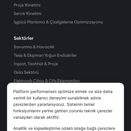
Proje Yönetimi
Servis Yönetimi
İşgücü Planlama & Çizelgeleme Optimizasyonu
Sektörler
Savunma & Havacılık
Tesis & Ekipman Yoğun Endüstriler
İnşaat, Taahhüt & Proje
Gıda Sektörü
Elektronik Cihaz & Ofis Ekipmanları
Üretim
Platform performansını optimize etmek ve size daha
Petrol & Doğal Gaz
verimli bir kullanıcı deneyimi sunabilmek adına
çerezlerden yararlanıyoruz. Sistemin temel
Tesis Yönetim Hizmetleri
fonksiyonlarını yerine getiren zorunlu teknik çerezler
Telekom
varsayılan olarak aktiftir.
Servis & Hizmet
Analitik ve kişiselleştirme odaklı isteğe bağlı çerezlere