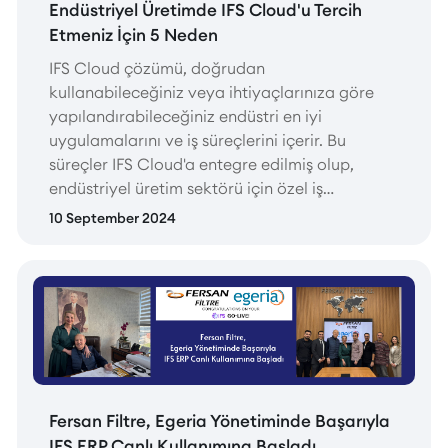
Endüstriyel Üretimde IFS Cloud'u Tercih
Etmeniz İçin 5 Neden
IFS Cloud çözümü, doğrudan
kullanabileceğiniz veya ihtiyaçlarınıza göre
yapılandırabileceğiniz endüstri en iyi
uygulamalarını ve iş süreçlerini içerir. Bu
süreçler IFS Cloud'a entegre edilmiş olup,
endüstriyel üretim sektörü için özel iş
hızlandırıcıları ile desteklenmiştir. Talep
10 September 2024
tahmini, planlama ve zamanlama, envanter,
kalite yönetimi, depo yönetimi ve üretim
sahası veri toplama gibi bileşenler, sistemde
yerleşik olarak sunulmaktadır.
Fersan Filtre, Egeria Yönetiminde Başarıyla
IFS ERP Canlı Kullanımına Başladı