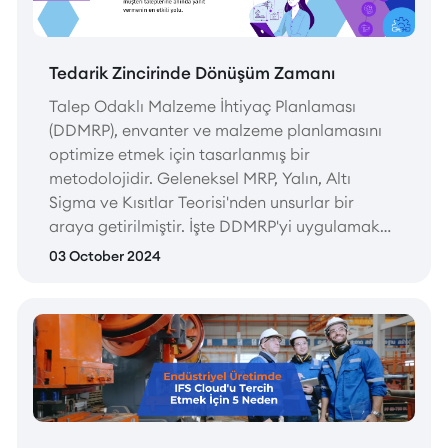
Tedarik Zincirinde Dönüşüm Zamanı
Talep Odaklı Malzeme İhtiyaç Planlaması
(DDMRP), envanter ve malzeme planlamasını
optimize etmek için tasarlanmış bir
metodolojidir. Geleneksel MRP, Yalın, Altı
Sigma ve Kısıtlar Teorisi'nden unsurlar bir
araya getirilmiştir. İşte DDMRP'yi uygulamak
için beş temel adım:
03 October 2024