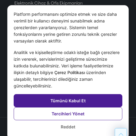
Elektronik Cihaz & Ofis Ekipmanları
Üretim
Platform performansını optimize etmek ve size daha
Petrol & Doğal Gaz
verimli bir kullanıcı deneyimi sunabilmek adına
çerezlerden yararlanıyoruz. Sistemin temel
Tesis Yönetim Hizmetleri
fonksiyonlarını yerine getiren zorunlu teknik çerezler
Telekom
varsayılan olarak aktiftir.
Servis & Hizmet
Analitik ve kişiselleştirme odaklı isteğe bağlı çerezlere
izin vererek, servislerimizi geliştirme sürecimize
Hizmetler
katkıda bulunabilirsiniz. Veri işleme faaliyetlerimize
ilişkin detaylı bilgiye
Çerez Politikası
üzerinden
Danışmanlık Hizmetleri
ulaşabilir, tercihlerinizi dilediğiniz zaman
Destek Hizmetleri
güncelleyebilirsiniz.
IFS İmplementasyonu
SSS
Tümünü Kabul Et
Tercihleri Yönet
Gizlilik Sözleşmesi
Reddet
KVKK Aydınlatma Metni
Çerez Politikası