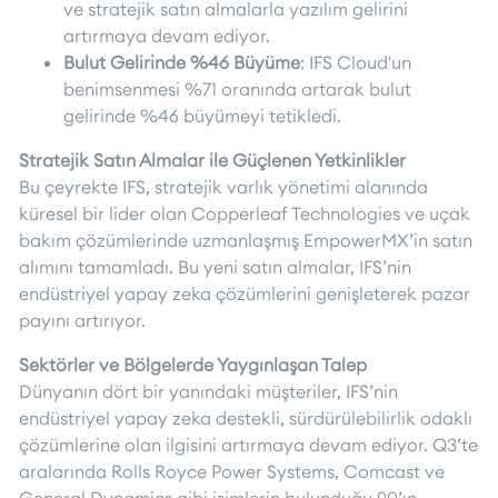
ve stratejik satın almalarla yazılım gelirini
artırmaya devam ediyor.
Bulut Gelirinde %46 Büyüme
: IFS Cloud'un
benimsenmesi %71 oranında artarak bulut
gelirinde %46 büyümeyi tetikledi.
Stratejik Satın Almalar ile Güçlenen Yetkinlikler
Bu çeyrekte IFS, stratejik varlık yönetimi alanında
küresel bir lider olan Copperleaf Technologies ve uçak
bakım çözümlerinde uzmanlaşmış EmpowerMX’in satın
alımını tamamladı. Bu yeni satın almalar, IFS’nin
endüstriyel yapay zeka çözümlerini genişleterek pazar
payını artırıyor.
Sektörler ve Bölgelerde Yaygınlaşan Talep
Dünyanın dört bir yanındaki müşteriler, IFS’nin
endüstriyel yapay zeka destekli, sürdürülebilirlik odaklı
çözümlerine olan ilgisini artırmaya devam ediyor. Q3’te
aralarında Rolls Royce Power Systems, Comcast ve
General Dynamics gibi isimlerin bulunduğu 90’ın