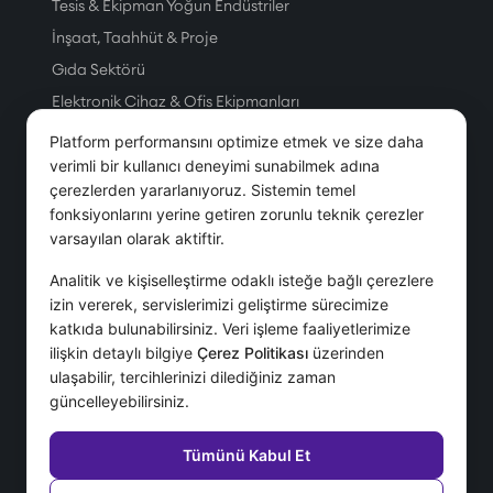
Tesis & Ekipman Yoğun Endüstriler
İnşaat, Taahhüt & Proje
Gıda Sektörü
Elektronik Cihaz & Ofis Ekipmanları
Üretim
Platform performansını optimize etmek ve size daha
Petrol & Doğal Gaz
verimli bir kullanıcı deneyimi sunabilmek adına
çerezlerden yararlanıyoruz. Sistemin temel
Tesis Yönetim Hizmetleri
fonksiyonlarını yerine getiren zorunlu teknik çerezler
Telekom
varsayılan olarak aktiftir.
Servis & Hizmet
Analitik ve kişiselleştirme odaklı isteğe bağlı çerezlere
izin vererek, servislerimizi geliştirme sürecimize
Hizmetler
katkıda bulunabilirsiniz. Veri işleme faaliyetlerimize
ilişkin detaylı bilgiye
Çerez Politikası
üzerinden
Danışmanlık Hizmetleri
ulaşabilir, tercihlerinizi dilediğiniz zaman
Destek Hizmetleri
güncelleyebilirsiniz.
IFS İmplementasyonu
SSS
Tümünü Kabul Et