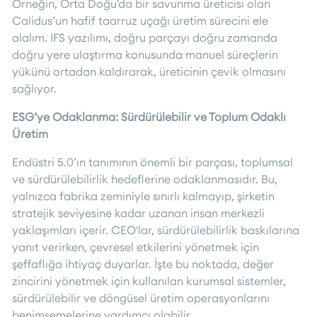
Örneğin, Orta Doğu'da bir savunma üreticisi olan
Calidus’un hafif taarruz uçağı üretim sürecini ele
alalım. IFS yazılımı, doğru parçayı doğru zamanda
doğru yere ulaştırma konusunda manuel süreçlerin
yükünü ortadan kaldırarak, üreticinin çevik olmasını
sağlıyor.
ESG’ye Odaklanma: Sürdürülebilir ve Toplum Odaklı
Üretim
Endüstri 5.0’ın tanımının önemli bir parçası, toplumsal
ve sürdürülebilirlik hedeflerine odaklanmasıdır. Bu,
yalnızca fabrika zeminiyle sınırlı kalmayıp, şirketin
stratejik seviyesine kadar uzanan insan merkezli
yaklaşımları içerir. CEO'lar, sürdürülebilirlik baskılarına
yanıt verirken, çevresel etkilerini yönetmek için
şeffaflığa ihtiyaç duyarlar. İşte bu noktada, değer
zincirini yönetmek için kullanılan kurumsal sistemler,
sürdürülebilir ve döngüsel üretim operasyonlarını
benimsemelerine yardımcı olabilir.