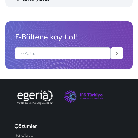
sunduğumuz katma değeri artıran önemli
adımlar attık.
E-Bültene kayıt ol!
Çözümler
IFS Cloud