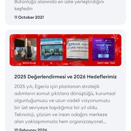
Bütünlüğü alanında en üste yerleştirdiğini
keşfedin
11 October 2021
2025 Değerlendirmesi ve 2026 Hedeflerimiz
2025 yılı, Egeria için planlanan stratejik
adımların somut çıktılara dönüştüğü, kurumsal
olgunluğumuzu ve uzun vadeli vizyonumuzu
bir üst seviyeye taşıdığımız bir yıl oldu.
Teknoloji, çözüm ve insan odağını merkeze
alan yaklaşımımızla hem organizasyonel
yapımızı güçlendirdik hem de müşterilerimize
10 February 2026