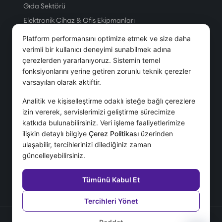
Gıda Sektörü
Elektronik Cihaz & Ofis Ekipmanları
Üretim
Platform performansını optimize etmek ve size daha
Petrol & Doğal Gaz
verimli bir kullanıcı deneyimi sunabilmek adına
çerezlerden yararlanıyoruz. Sistemin temel
Tesis Yönetim Hizmetleri
fonksiyonlarını yerine getiren zorunlu teknik çerezler
Telekom
varsayılan olarak aktiftir.
Servis & Hizmet
Analitik ve kişiselleştirme odaklı isteğe bağlı çerezlere
izin vererek, servislerimizi geliştirme sürecimize
Hizmetler
katkıda bulunabilirsiniz. Veri işleme faaliyetlerimize
ilişkin detaylı bilgiye
Çerez Politikası
üzerinden
Danışmanlık Hizmetleri
ulaşabilir, tercihlerinizi dilediğiniz zaman
Destek Hizmetleri
güncelleyebilirsiniz.
IFS İmplementasyonu
SSS
Tümünü Kabul Et
Tercihleri Yönet
Gizlilik Sözleşmesi