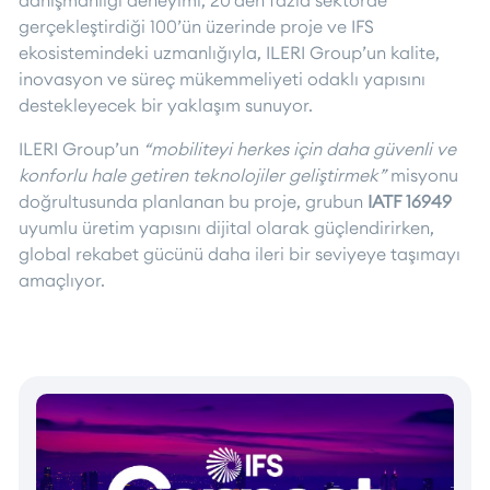
gerçekleştirdiği 100’ün üzerinde proje ve IFS
ekosistemindeki uzmanlığıyla, ILERI Group’un kalite,
inovasyon ve süreç mükemmeliyeti odaklı yapısını
destekleyecek bir yaklaşım sunuyor.
ILERI Group’un
“mobiliteyi herkes için daha güvenli ve
konforlu hale getiren teknolojiler geliştirmek”
misyonu
doğrultusunda planlanan bu proje, grubun
IATF 16949
uyumlu üretim yapısını dijital olarak güçlendirirken,
global rekabet gücünü daha ileri bir seviyeye taşımayı
amaçlıyor.