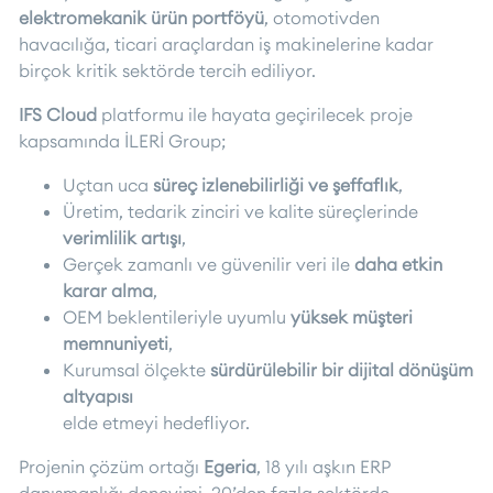
elektromekanik ürün portföyü
, otomotivden
havacılığa, ticari araçlardan iş makinelerine kadar
birçok kritik sektörde tercih ediliyor.
IFS Cloud
platformu ile hayata geçirilecek proje
kapsamında İLERİ Group;
Uçtan uca
süreç izlenebilirliği ve şeffaflık
,
Üretim, tedarik zinciri ve kalite süreçlerinde
verimlilik artışı
,
Gerçek zamanlı ve güvenilir veri ile
daha etkin
karar alma
,
OEM beklentileriyle uyumlu
yüksek müşteri
memnuniyeti
,
Kurumsal ölçekte
sürdürülebilir bir dijital dönüşüm
altyapısı
elde etmeyi hedefliyor.
Projenin çözüm ortağı
Egeria
, 18 yılı aşkın ERP
danışmanlığı deneyimi, 20’den fazla sektörde