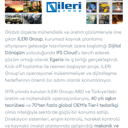
Global ölçekte mühendislik ve üretim çözümleriyle öne
çıkan
ILERI Group
, kurumsal kaynak planlama
altyapısını geleceğe hazırlamak üzere başlattığı
Dijital
Dönüşüm
yolculuğunda
IFS Cloud
’u tercih ederek
çözüm ortağı olarak
Egeria
ile iş birliği gerçekleştirdi.
Kick-off toplantısı ile resmen başlayan proje, ILERI
Group’un operasyonel mükemmeliyet ve dijitalleşme
hedeflerinin önemli bir adımı olarak konumlanıyor.
1978 yılında kurulan ILERI Group; ABD ve Türkiye’deki
üretim ve mühendislik operasyonlarıyla,
40 yılı aşkın
tecrübesi
ve
70’ten fazla global OEM’e Tier-1 tedarikçi
olma niteliğiyle sektörde güçlü bir konuma sahip.
Direksiyon sistemleri, erişim kontrolü, hareket kontrolü
ve kaynaklı imalat alanlarında geliştirdiği
mekanik ve