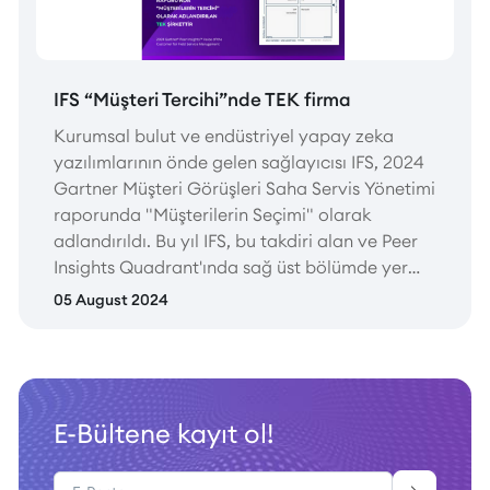
IFS “Müşteri Tercihi”nde TEK firma
Kurumsal bulut ve endüstriyel yapay zeka
yazılımlarının önde gelen sağlayıcısı IFS, 2024
Gartner Müşteri Görüşleri Saha Servis Yönetimi
raporunda "Müşterilerin Seçimi" olarak
adlandırıldı. Bu yıl IFS, bu takdiri alan ve Peer
Insights Quadrant'ında sağ üst bölümde yer
alan tek şirket olma ayrıcalığına sahip oldu.
05 August 2024
E-Bültene kayıt ol!