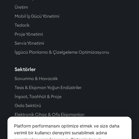
Üretim
Mobil İş Gücü Yönetimi
Tedarik
Proje Yönetimi
Servis Yönetimi
İşgücü Planlama & Çizelgeleme Optimizasyonu
Sektörler
Savunma & Havacılık
Tesis & Ekipman Yoğun Endüstriler
İnşaat, Taahhüt & Proje
Gıda Sektörü
Elektronik Cihaz & Ofis Ekipmanları
Üretim
Platform performansını optimize etmek ve size daha
Petrol & Doğal Gaz
verimli bir kullanıcı deneyimi sunabilmek adına