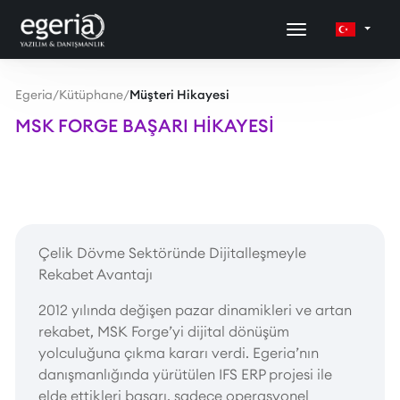
Egeria
/
Kütüphane
/
Müşteri Hikayesi
MSK FORGE BAŞARI HIKAYESI
Çelik Dövme Sektöründe Dijitalleşmeyle
Rekabet Avantajı
2012 yılında değişen pazar dinamikleri ve artan
rekabet, MSK Forge’yi dijital dönüşüm
yolculuğuna çıkma kararı verdi. Egeria’nın
danışmanlığında yürütülen IFS ERP projesi ile
elde ettikleri başarı, sadece operasyonel