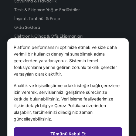
Savunma & Havacılık
Tesis & Ekipman Yoğun Endüstriler
İnşaat, Taahhüt & Proje
Gıda Sektörü
Elektronik Cihaz & Ofis Ekipmanları
Üretim
Platform performansını optimize etmek ve size daha
Petrol & Doğal Gaz
verimli bir kullanıcı deneyimi sunabilmek adına
çerezlerden yararlanıyoruz. Sistemin temel
Tesis Yönetim Hizmetleri
fonksiyonlarını yerine getiren zorunlu teknik çerezler
Telekom
varsayılan olarak aktiftir.
Servis & Hizmet
Analitik ve kişiselleştirme odaklı isteğe bağlı çerezlere
izin vererek, servislerimizi geliştirme sürecimize
Hizmetler
katkıda bulunabilirsiniz. Veri işleme faaliyetlerimize
ilişkin detaylı bilgiye
Çerez Politikası
üzerinden
Danışmanlık Hizmetleri
ulaşabilir, tercihlerinizi dilediğiniz zaman
Destek Hizmetleri
güncelleyebilirsiniz.
IFS İmplementasyonu
SSS
Tümünü Kabul Et